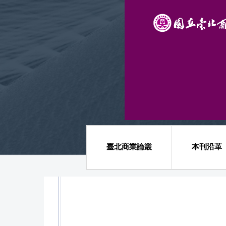
跳
到
主
要
內
容
區
臺北商業論叢
本刊沿革