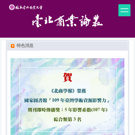
跳
到
主
要
內
容
區
特色消息